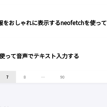
をおしゃれに表示するneofetchを使っ
echを使って音声でテキスト入力する
7
8
…
90