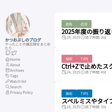
抱負
近況
2025年度の振り返
29, 2025
読了時間: 3分
かつおぶしのブログ
やったことの備忘録をまとめ
たり
技術
TIPS
Home
Ctrl+Zで止めた
About
Archives
24, 2025
読了時間: 4分
Tags
Watch list
Search
Privacy Policy
技術
TIPS
スペルミスやタイプミス
18, 2025
読了時間: 3分