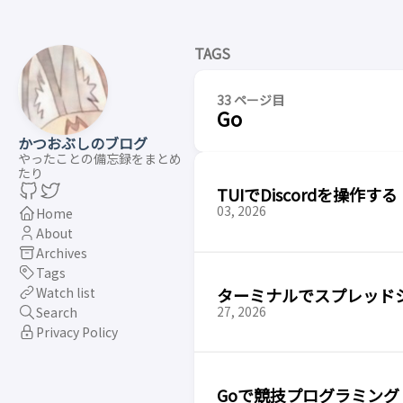
TAGS
33 ページ目
Go
かつおぶしのブログ
やったことの備忘録をまとめ
たり
TUIでDiscordを操作する
03, 2026
Home
About
Archives
Tags
ターミナルでスプレッドシー
Watch list
27, 2026
Search
Privacy Policy
Goで競技プログラミング 