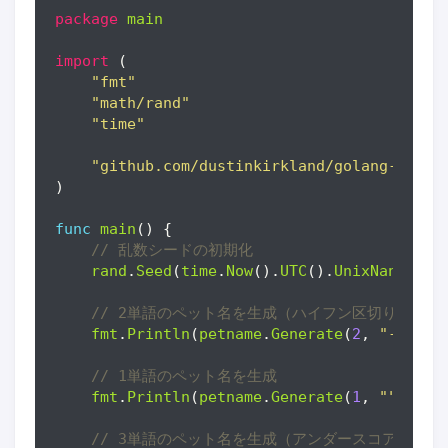
package
main
import
(
"fmt"
"math/rand"
"time"
"github.com/dustinkirkland/golang-petna
)
func
main
()
{
// 乱数シードの初期化
rand
.
Seed
(
time
.
Now
().
UTC
().
UnixNano
())
// 2単語のペット名を生成（ハイフン区切り）
fmt
.
Println
(
petname
.
Generate
(
2
,
"-"
))
// 1単語のペット名を生成
fmt
.
Println
(
petname
.
Generate
(
1
,
""
))
// 3単語のペット名を生成（アンダースコア区切り