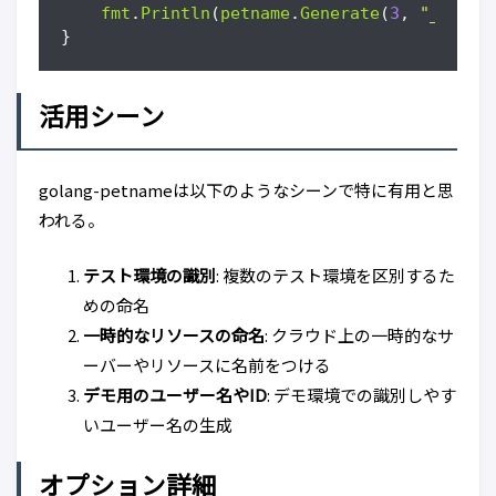
fmt
.
Println
(
petname
.
Generate
(
3
,
"_"
))
}
活用シーン
golang-petnameは以下のようなシーンで特に有用と思
われる。
テスト環境の識別
: 複数のテスト環境を区別するた
めの命名
一時的なリソースの命名
: クラウド上の一時的なサ
ーバーやリソースに名前をつける
デモ用のユーザー名やID
: デモ環境での識別しやす
いユーザー名の生成
オプション詳細