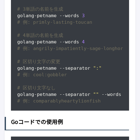
# 3単語の名前を生成
golang-petname --words 
3
# 例: primly-lasting-toucan
# 4単語の名前を生成
golang-petname --words 
4
# 例: angrily-impatiently-sage-longhorn
# 区切り文字の変更
golang-petname --separator 
":"
# 例: cool:gobbler
# 区切り文字なし
golang-petname --separator 
""
 --words 
3
# 例: comparablyheartylionfish
Goコードでの使用例